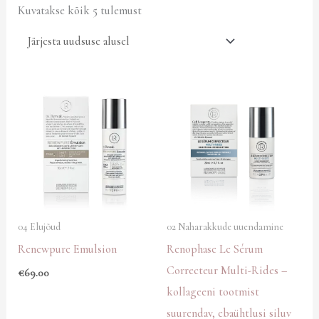
Kuvatakse kõik 5 tulemust
04 Elujõud
02 Naharakkude uuendamine
Renewpure Emulsion
Renophase Le Sérum
Correcteur Multi-Rides –
€
69.00
kollageeni tootmist
suurendav, ebaühtlusi siluv