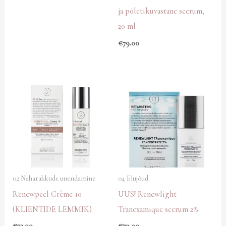
ja põletikuvastane seerum,
20 ml
€
79.00
02 Naharakkude uuendamine
04 Elujõud
Renewpeel Crème 10
UUS! Renewlight
(KLIENTIDE LEMMIK)
Tranexamique seerum 2%
€
73.00
€
79.00