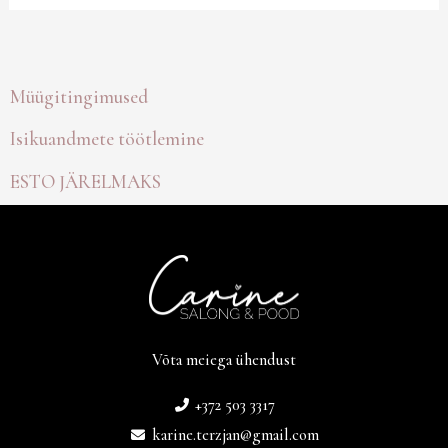
Müügitingimused
Isikuandmete töötlemine
ESTO JÄRELMAKS
Võta meiega ühendust
+372 503 3317
karine.terzjan@gmail.com