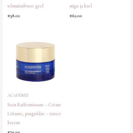
silmaümbruse geel
nägu ja kael
€
38.00
€
62.00
ACADÉMIE
Soin Raffermissant – Crème
Liftante, pinguldav – tõstev
kreem
€
79.00