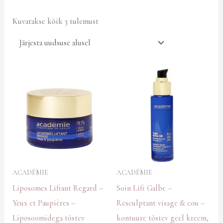
Kuvatakse kõik 3 tulemust
ACADÉMIE
ACADÉMIE
Liposomes Liftant Regard –
Soin Lift Galbe –
Yeux et Paupières –
Resculptant visage & cou –
Liposoomidega tõstev
kontuure tõstev geel kreem,