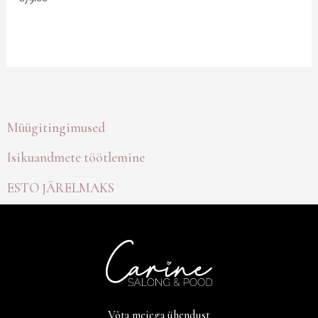
Müügitingimused
Isikuandmete töötlemine
ESTO JÄRELMAKS
Võta meiega ühendust