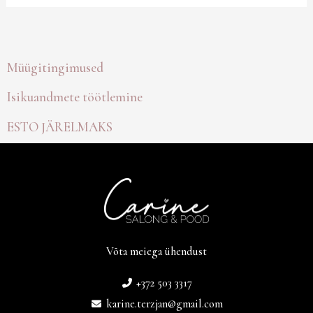
Müügitingimused
Isikuandmete töötlemine
ESTO JÄRELMAKS
Võta meiega ühendust
+372 503 3317
karine.terzjan@gmail.com