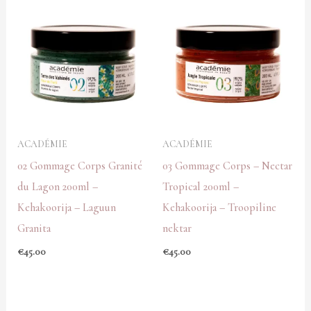
ACADÉMIE
ACADÉMIE
02 Gommage Corps Granité
03 Gommage Corps – Nectar
du Lagon 200ml –
Tropical 200ml –
Kehakoorija – Laguun
Kehakoorija – Troopiline
Granita
nektar
€
45.00
€
45.00