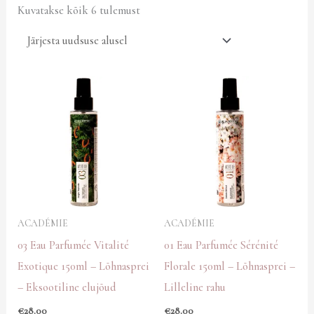
Kuvatakse kõik 6 tulemust
ACADÉMIE
ACADÉMIE
03 Eau Parfumée Vitalité
01 Eau Parfumée Sérénité
Exotique 150ml – Lõhnasprei
Florale 150ml – Lõhnasprei –
– Eksootiline elujõud
Lilleline rahu
€
28.00
€
28.00