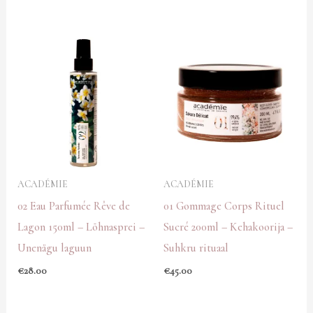
ACADÉMIE
ACADÉMIE
02 Eau Parfumée Rêve de
01 Gommage Corps Rituel
Lagon 150ml – Lõhnasprei –
Sucré 200ml – Kehakoorija –
Unenägu laguun
Suhkru rituaal
€
28.00
€
45.00