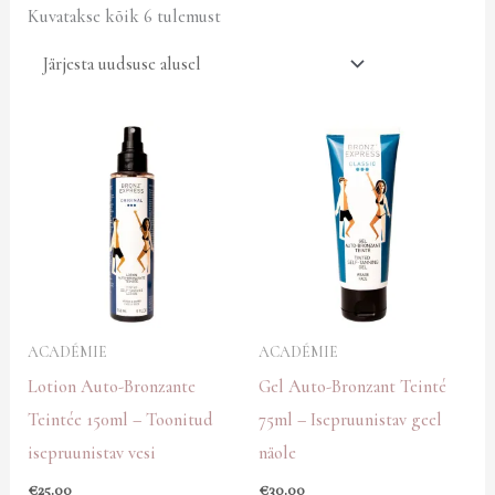
Kuvatakse kõik 6 tulemust
ACADÉMIE
ACADÉMIE
Lotion Auto-Bronzante
Gel Auto-Bronzant Teinté
Teintée 150ml – Toonitud
75ml – Isepruunistav geel
isepruunistav vesi
näole
€
25.00
€
30.00