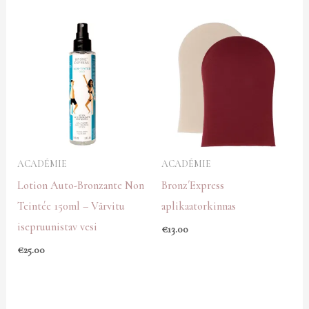
ACADÉMIE
ACADÉMIE
Lotion Auto-Bronzante Non
Bronz´Express
Teintée 150ml – Värvitu
aplikaatorkinnas
isepruunistav vesi
€
13.00
€
25.00