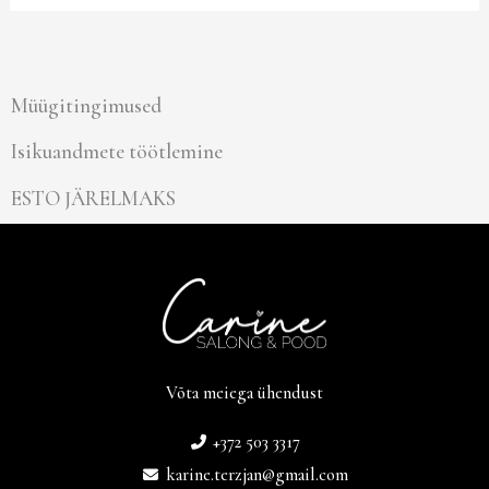
Müügitingimused
Isikuandmete töötlemine
ESTO JÄRELMAKS
Võta meiega ühendust
+372 503 3317
karine.terzjan@gmail.com