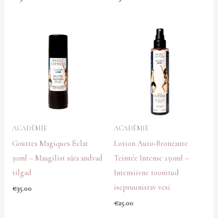
ACADÉMIE
ACADÉMIE
Gouttes Magiques Éclat
Lotion Auto-Bronzante
30ml – Maagilist sära andvad
Teintée Intense 150ml –
tilgad
Intensiivne toonitud
isepruunistav vesi
€
35.00
€
25.00