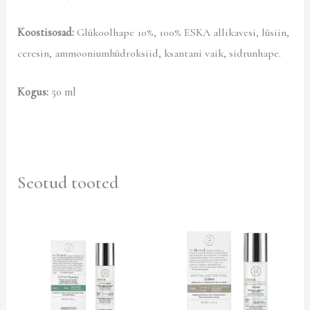
Koostisosad:
Glükoolhape 10%, 100% ESKA allikavesi, lüsiin,
ceresin, ammooniumhüdroksiid, ksantani vaik, sidrunhape.
Kogus:
50 ml
Seotud tooted