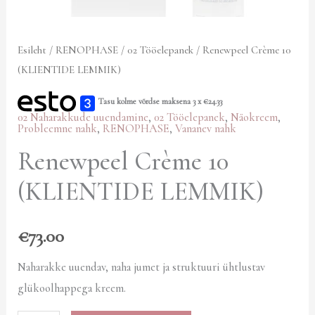
Esileht
/
RENOPHASE
/
02 Tööelepanek
/ Renewpeel Crème 10
(KLIENTIDE LEMMIK)
Tasu kolme võrdse maksena 3 x
€
24.33
02 Naharakkude uuendamine
,
02 Tööelepanek
,
Näokreem
,
Probleemne nahk
,
RENOPHASE
,
Vananev nahk
Renewpeel Crème 10
(KLIENTIDE LEMMIK)
€
73.00
Naharakke uuendav, naha jumet ja struktuuri ühtlustav
glükoolhappega kreem.