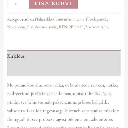
LISA KORVI
Kategooriad:
02 Naharakkude uuendamine
,
02 Tööelepanek
,
Näokreem
,
Probleemne nahk
,
RENOPHASE
,
Vananev nahk
Kirjeldus
Arvustused (0)
Me peame koorima oma nahka, et hoida seda tervena, nõtke,
hüdreeritud ja vältimaks selle muutumist tuhmiks. Naha
pindmises kihis toimub paksenemine ja koos kahjulike
vabade radikaalide tegevusega kiireneb vananemise märkide
ilmingud. Et see protsess tagasi pöörata, on Laboratoires