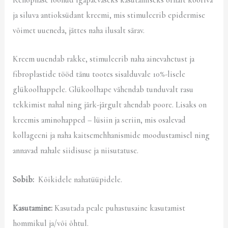
Renophase loonud igapäevaseks kasutamiseks õrnalt kooriva
ja siluva antioksüdant kreemi, mis stimuleerib epidermise
võimet uueneda, jättes naha ilusalt särav.
Kreem uuendab rakke, stimuleerib naha ainevahetust ja
fibroplastide tööd tänu tootes sisalduvale 10%-lisele
glükoolhappele. Glükoolhape vähendab tunduvalt rasu
tekkimist nahal ning järk-järgult ahendab poore. Lisaks on
kreemis aminohapped – lüsiin ja seriin, mis osalevad
kollageeni ja naha kaitsemehhanismide moodustamisel ning
annavad nahale siidisuse ja niisutatuse.
Sobib:
Kõikidele nahatüüpidele.
Kasutamine:
Kasutada peale puhastusaine kasutamist
hommikul ja/või õhtul.