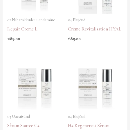
02 Naharakkude uuendamine
04 Elujõud
Repair Crème L
Crème Revitalisation HYAL
€
89.00
€
89.00
03 Uuestisünd
04 Elujõud
Sèrum Source C+
H+ Regenerant Sèrum