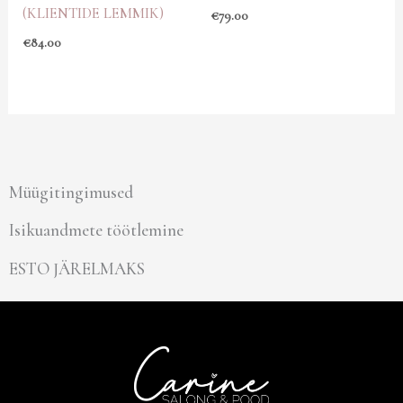
(KLIENTIDE LEMMIK)
€
79.00
€
84.00
Müügitingimused
Isikuandmete töötlemine
ESTO JÄRELMAKS