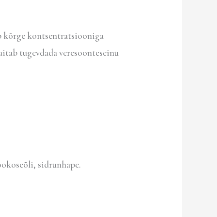
b kõrge kontsentratsiooniga
 aitab tugevdada veresoonteseinu
ookoseõli, sidrunhape.