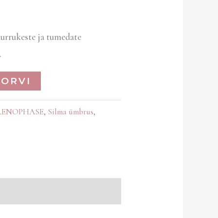
urrukeste ja tumedate
.
KORVI
RENOPHASE
,
Silma ümbrus
,