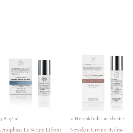
4 Elujõud
02 Naharakkude uuendamine
Renophase Le Serum Liftant
Newskin Crème Hydra+