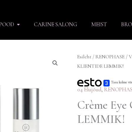
POOD
CARINE SALONG
MEIST
BRO
Crème
Esileht
/
RENOPHASE
/
V
KLIENTIDE LEMMIK!
Eye
C
Tasu kolme võ
KLIENTIDE
04 Elujõud
,
RENOPHAS
LEMMIK!
Crème Eye
kogus
LEMMIK!