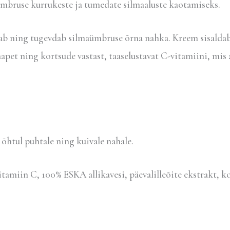
use kurrukeste ja tumedate silmaaluste kaotamiseks.
utab ning tugevdab silmaümbruse õrna nahka. Kreem sisalda
apet ning kortsude vastast, taaselustavat C-vitamiini, mis
htul puhtale ning kuivale nahale.
tamiin C, 100% ESKA allikavesi, päevalilleõite ekstrakt, k