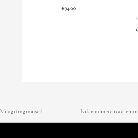
€
94.00
Müügitingimused
Isikuandmete töötlemin