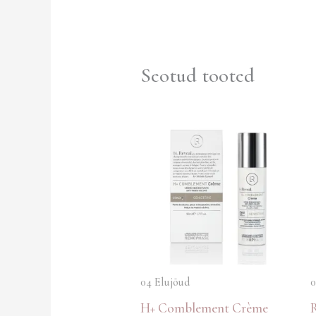
Seotud tooted
04 Elujõud
0
H+ Comblement Crème