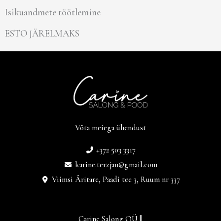
Isikuandmete töötlemine
ESTO JÄRELMAKS
Võta meiega ühendust
+372 503 3317
karine.terzjan@gmail.com
Viimsi Äritare, Paadi tee 3, Ruum nr 337
Carine Salong OÜ ||