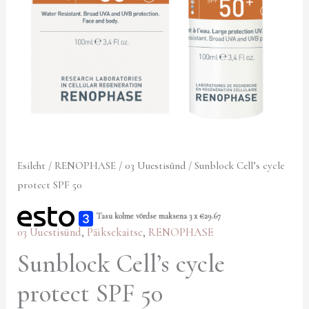
Esileht
/
RENOPHASE
/
03 Uuestisünd
/ Sunblock Cell’s cycle
protect SPF 50
Tasu kolme võrdse maksena 3 x
€
29.67
03 Uuestisünd
,
Päiksekaitse
,
RENOPHASE
Sunblock Cell’s cycle
protect SPF 50