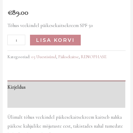
€
89.00
Tõhus veekindel päikesekaitsekreem SPF 50
LISA KORVI
Kategooriad:
03 Uuestisünd
,
Päiksekaitse
,
RENOPHASE
Kirjeldus
Arvustused (0)
Ülimalt tõhus veekindel päikesekaitsekreem kaitseb nahka
päikese kahjulike mõjutuste eest, takistades nahal tumedate