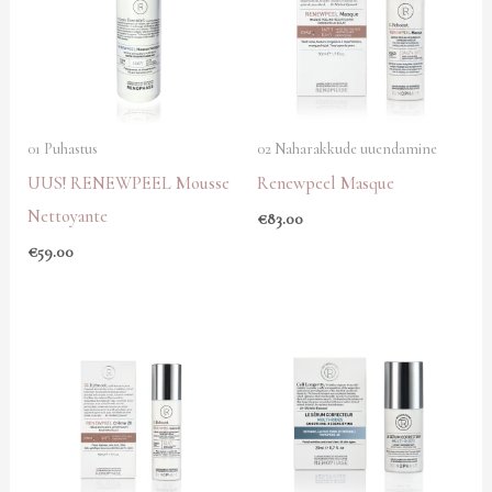
01 Puhastus
02 Naharakkude uuendamine
UUS! RENEWPEEL Mousse
Renewpeel Masque
Nettoyante
€
83.00
€
59.00