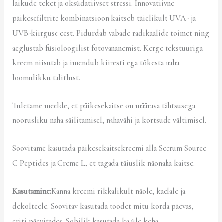
laikude teket ja oksüdatiivset stressi. Innovatiivne
päikesefiltrite kombinatsioon kaitseb täielikult UVA- ja
UVB-kiirguse eest. Pidurdab vabade radikaalide toimet ning
aeglustab füsioloogilist fotovananemist. Kerge tekstuuriga
kreem niisutab ja imendub kiiresti ega tõkesta naha
loomulikku talitlust.
Tuletame meelde, et päikesekaitse on määrava tähtsusega
noorusliku naha säilitamisel, nahavähi ja kortsude vältimisel.
Soovitame kasutada päikesekaitsekreemi alla Seerum Source
C Peptides ja Creme L, et tagada täiuslik näonaha kaitse.
Kasutamine:
Kanna kreemi rikkalikult näole, kaelale ja
dekolteele. Soovitav kasutada toodet mitu korda päevas,
eriti päevitades. Sobilik kasutada ka üle keha.