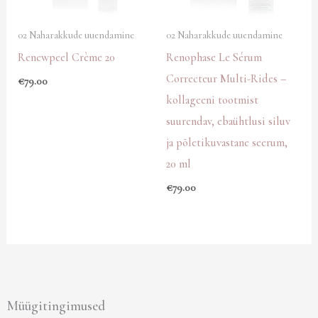
02 Naharakkude uuendamine
02 Naharakkude uuendamine
Renewpeel Crème 20
Renophase Le Sérum
Correcteur Multi-Rides –
€
79.00
kollageeni tootmist
suurendav, ebaühtlusi siluv
ja põletikuvastane seerum,
20 ml
€
79.00
Müügitingimused