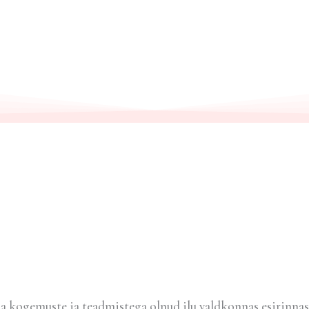
a kogemuste ja teadmistega olnud ilu valdkonnas esirinnas