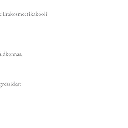
e Erakosmeetikakooli
aldkonnas.
gressidest