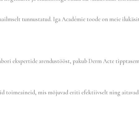
ilmselt tunnustatud. Iga Académie toode on meie ilukäsit
 labori ekspertide arendustööst, pakub Derm Acte tipptasem
eid toimeaineid, mis mõjuvad eriti efektiivselt ning aitava