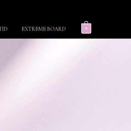
0
TID
EXTREME BOARD