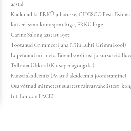
aastal.
Kuulunud ka ERKÜ juhatusse, CIDESCO Eesti Esimes
kutseeksami komisjoni liige, ERKÜ liige
Carine Salong aastast 1997.
Töötanud Grimmeerijana (Tiiu Luhti Grimmikool)
Lõpetanud mitmeid Täiendkoolitusi ja kursuseid Iluv
Tallinna Ülikool (Kutsepedagoogika)
Kunstiakadeemia (Avatud akadeemia joonistamine)
Osa võtnud mitmetest suurtest rahvusvahelistest kon
(nt. London FACE)