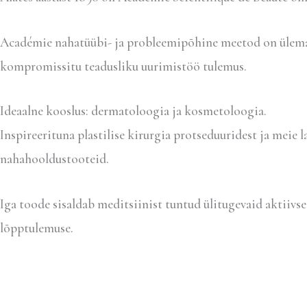
Académie nahatüübi- ja probleemipõhine meetod on ülemaa
kompromissitu teadusliku uurimistöö tulemus.
Ideaalne kooslus: dermatoloogia ja kosmetoloogia.
Inspireerituna plastilise kirurgia protseduuridest ja meie
nahahooldustooteid.
Iga toode sisaldab meditsiinist tuntud ülitugevaid aktiivs
lõpptulemuse.