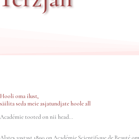
Hooli oma ilust,
säilita seda meie asjatundjate hoole all
Académie tooted on nii head...
Alates aastast 1890 on Académie Scientifique de Beauté om