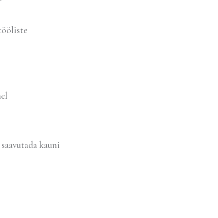
ööliste
el
d saavutada kauni