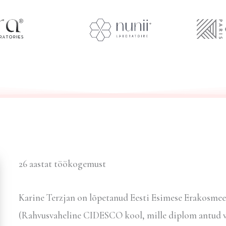
26 aastat töökogemust
Karine Terzjan on lõpetanud Eesti Esimese Erakosmee
(Rahvusvaheline CIDESCO kool, mille diplom antud vä