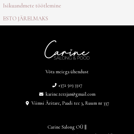
Isikuandmete töötlemine
ESTO JÄRELMAKS
Võta meiega ühendust
+372 503 3317
karine.terzjan@gmail.com
Viimsi Äritare, Paadi tee 3, Ruum nr 337
Carine Salong OÜ ||