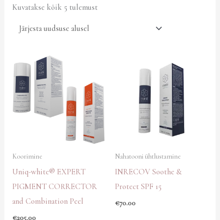
Kuvatakse kõik 5 tulemust
Koorimine
Nahatooni ühtlustamine
Uniq-white® EXPERT
INRECOV Soothe &
PIGMENT CORRECTOR
Protect SPF 15
and Combination Peel
€
70.00
€
205.00