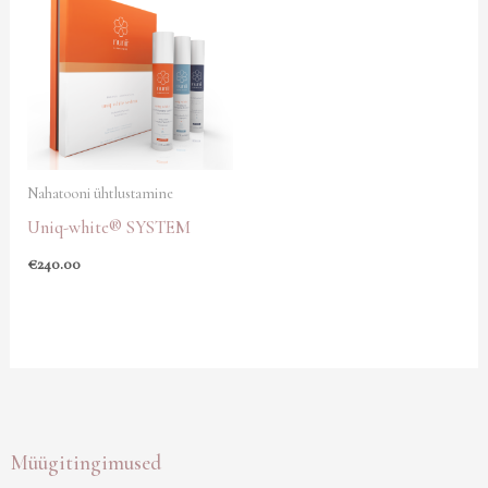
Nahatooni ühtlustamine
Uniq-white® SYSTEM
€
240.00
Müügitingimused