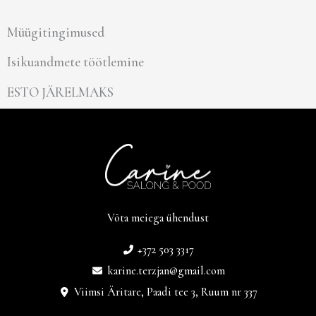
Müügitingimused
Isikuandmete töötlemine
ESTO JÄRELMAKS
Võta meiega ühendust
+372 503 3317
karine.terzjan@gmail.com
Viimsi Äritare, Paadi tee 3, Ruum nr 337