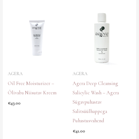
AGERA
AGERA
Oil Free Moisturizer –
Agera Deep Cleansing
Õlivaba Niisutav Kreem
Salicylic Wash – Agera
Sügavpuhastav
€
43.00
Salitsüülhappega
Puhastusvahend
€
41.00