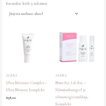
Kuvatakse kõik 9 tulemust
AGERA
AGERA
Ultra Moisture Complex –
Nano Eye Lift Kit –
Ultra Niisutav kompleks
Silmaümbrusgeel ja
silmameigieemaldaja,
€
58.00
Komplekt