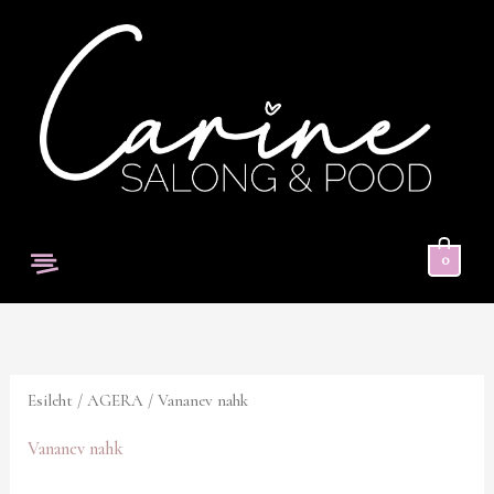
Skip
to
content
Menu
0
Sorditud
uusimate
järgi
Esileht
/
AGERA
/ Vananev nahk
Vananev nahk