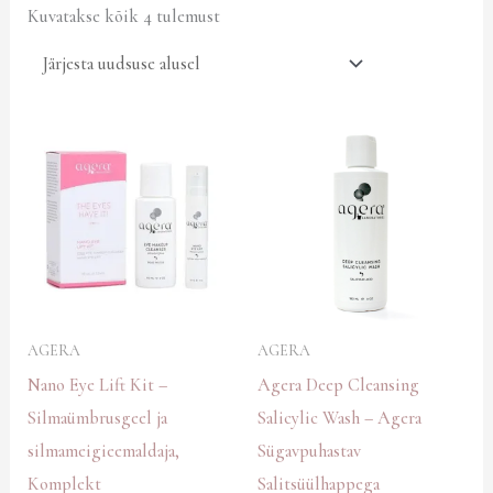
Kuvatakse kõik 4 tulemust
AGERA
AGERA
Nano Eye Lift Kit –
Agera Deep Cleansing
Silmaümbrusgeel ja
Salicylic Wash – Agera
silmameigieemaldaja,
Sügavpuhastav
Komplekt
Salitsüülhappega