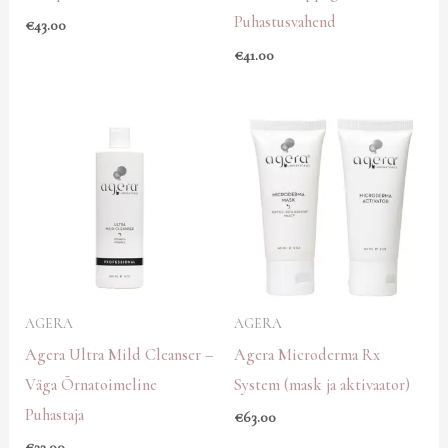
Puhastusvahend
€
43.00
€
41.00
AGERA
AGERA
Agera Ultra Mild Cleanser –
Agera Microderma Rx
Väga Õrnatoimeline
System (mask ja aktivaator)
Puhastaja
€
63.00
€
33.00