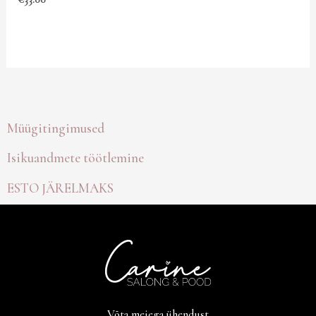
Müügitingimused
Isikuandmete töötlemine
ESTO JÄRELMAKS
Võta meiega ühendust