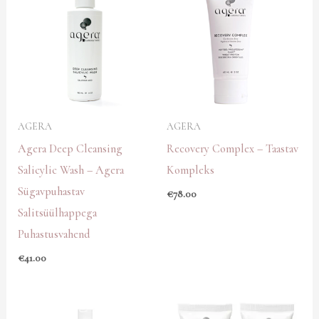
AGERA
AGERA
Agera Deep Cleansing
Recovery Complex – Taastav
Salicylic Wash – Agera
Kompleks
Sügavpuhastav
€
78.00
Salitsüülhappega
Puhastusvahend
€
41.00