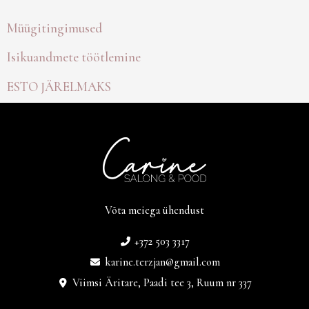
Müügitingimused
Isikuandmete töötlemine
ESTO JÄRELMAKS
Võta meiega ühendust
+372 503 3317
karine.terzjan@gmail.com
Viimsi Äritare, Paadi tee 3, Ruum nr 337