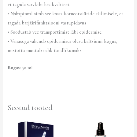
et tagada sarvkihi hea kvaliteet.
• Nahapinnal aitab see kaasa korneotsüütide säilimisele, et
tagada barjäärifunktsiooni vastupidavus
• Soodustab vee transportimist läbi epidermise.
• Vanusega väheneb epidermises oleva kaltsiumi kogus,
mistõttu muutub nahk tundlikumaks.
Kogus:
5
0 ml
Seotud tooted