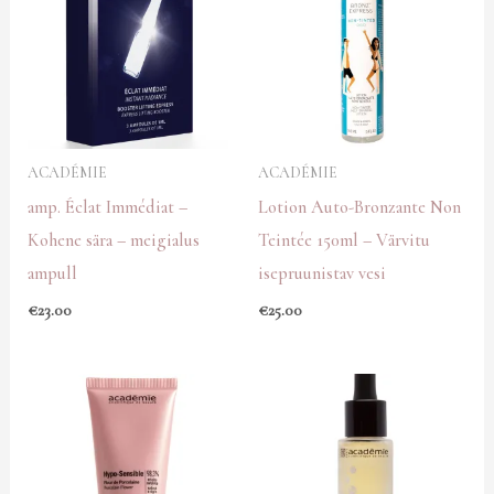
ACADÉMIE
ACADÉMIE
amp. Éclat Immédiat –
Lotion Auto-Bronzante Non
Kohene sära – meigialus
Teintée 150ml – Värvitu
ampull
isepruunistav vesi
€
23.00
€
25.00