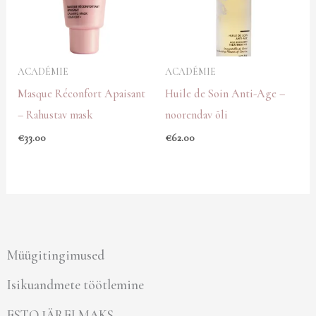
ACADÉMIE
ACADÉMIE
Masque Réconfort Apaisant
Huile de Soin Anti-Age –
– Rahustav mask
noorendav õli
€
33.00
€
62.00
Müügitingimused
Isikuandmete töötlemine
ESTO JÄRELMAKS