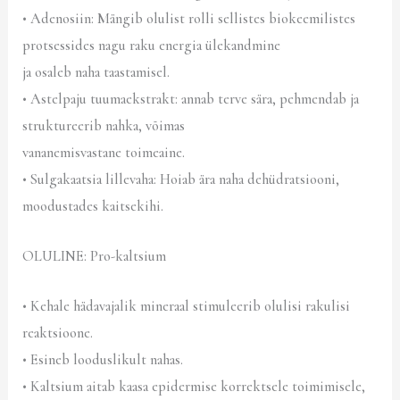
• Adenosiin: Mängib olulist rolli sellistes biokeemilistes
protsessides nagu raku energia ülekandmine
ja osaleb naha taastamisel.
• Astelpaju tuumaekstrakt: annab terve sära, pehmendab ja
struktureerib nahka, võimas
vananemisvastane toimeaine.
• Sulgakaatsia lillevaha: Hoiab ära naha dehüdratsiooni,
moodustades kaitsekihi.
OLULINE: Pro-kaltsium
• Kehale hädavajalik mineraal stimuleerib olulisi rakulisi
reaktsioone.
• Esineb looduslikult nahas.
• Kaltsium aitab kaasa epidermise korrektsele toimimisele,