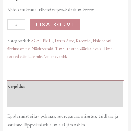
Naha struktuuri tihendav pro-kaltsium kreem
LISA KORVI
Kategooriad:
ACADÉMIE
,
Derm Acte
,
Kreemid
,
Nahatooni
ühtlustamine
,
Näokreemid
,
Time+ tooted väärikale eale
,
Time+
tooted väärikale eale
,
Vananev nahk
Kirjeldus
Arvustused (0)
Epidermist siluv pehmus, suurepärane niisutus, täidlane ja
satiinne lõppviimistlus, mis ei jäta nahka