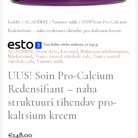
kogus
Esileht
/
ACADÉMIE
/
Vananev nahk
/ UUS! Soin Pro-Calcium
Redensifiant – naha struktuuri tihendav pro-kaltsium kreem
Tasu kolme võrdse maksena 3 x
€
49.33
ACADÉMIE
,
Derm Acte
,
Kreemid
,
Nahatooni ühtlustamine
,
Näokreemid
,
Time+ tooted väärikale eale
,
Time+ tooted
väärikale eale
,
Vananev nahk
UUS! Soin Pro-Calcium
Redensifiant – naha
struktuuri tihendav pro-
kaltsium kreem
€
148.00