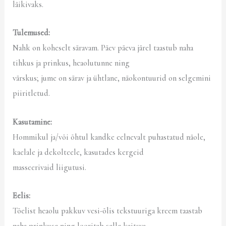
läikivaks.
Tulemused:
Nahk on koheselt säravam. Päev päeva järel taastub naha
tihkus ja prinkus, heaolutunne ning
värskus; jume on särav ja ühtlane, näokontuurid on selgemini
piiritletud.
Kasutamine:
Hommikul ja/või õhtul kandke eelnevalt puhastatud näole,
kaelale ja dekolteele, kasutades kergeid
masseerivaid liigutusi.
Eelis:
Tõelist heaolu pakkuv vesi-õlis tekstuuriga kreem taastab
naha prinkuse ning looritab selle kaitsva