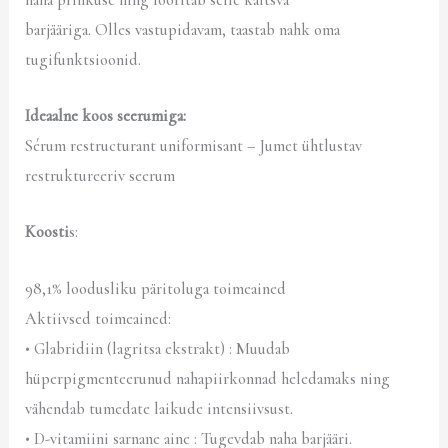
barjääriga. Olles vastupidavam, taastab nahk oma
tugifunktsioonid.
Ideaalne koos seerumiga:
Sérum restructurant uniformisant – Jumet ühtlustav
restruktureeriv seerum
Koosti
s:
98,1% loodusliku päritoluga toimeained
Aktiivsed toimeained:
• Glabridiin (lagritsa ekstrakt) : Muudab
hüperpigmenteerunud nahapiirkonnad heledamaks ning
vähendab tumedate laikude intensiivsust.
• D-vitamiini sarnane aine : Tugevdab naha barjääri.