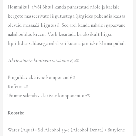
Hommikul ja/või õhtul kanda puhastatud näole ja kaelale
kergete masseerivate liigutustega (järgides pakendis kaasas
olevaid massaaži liigutusi). Seejärel kanda nahale igapäevane
nahahooldus kreem. Võib kasutada ka üksikult liigse
lipiididesisaldusega nahal või kuuma ja niiske kliima puhul.
Aktiivainete kontsentratsioon: 8,2%
Pinguldav aktiivne komponent 6%
Kofeiin 2%
Taimne salendav aktiivne komponent 0.2%
Koostis:
Water (Aqua) • Sd Alcohol 39-c (Alcohol Denat.) • Butylene