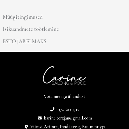
Müügitingimused
Isikuandmete töötlemine
ESTO JÄRELMAKS
Võta meiega ühendust
+372 503 3317
karine.terzjan@gmail.com
Viimsi Äritare, Paadi tee 3, Ruum nr 337