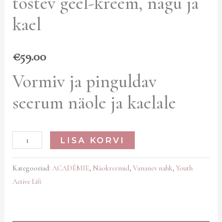
tõstev geel-kreem, nägu ja
kael
€
59.00
Vormiv ja pinguldav
seerum näole ja kaelale
LISA KORVI
Kategooriad:
ACADÉMIE
,
Näokreemid
,
Vananev nahk
,
Youth
Active Lift