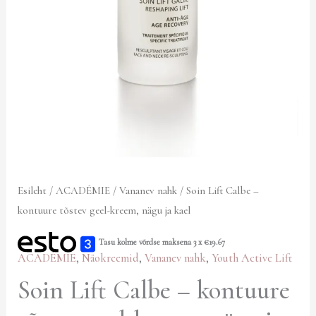
Esileht
/
ACADÉMIE
/
Vananev nahk
/ Soin Lift Calbe –
kontuure tõstev geel-kreem, nägu ja kael
Tasu kolme võrdse maksena 3 x
€
19.67
ACADÉMIE
,
Näokreemid
,
Vananev nahk
,
Youth Active Lift
Soin Lift Calbe – kontuure