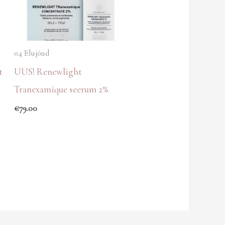
04 Elujõud
t
UUS! Renewlight
Tranexamique seerum 2%
€
79.00