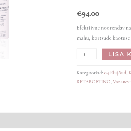
€
94.00
Efektiivne noorendav na
mahu, kortsude kaotuse 
LISA 
Kategooriad:
04 Elujõud
,
K
RETARGETING
,
Vananev 