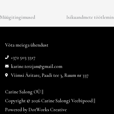
Müügitingimused
Isikuandmete töötlemin
Võta meiega ühendust
+372 503 3317
karine.terzjan@gmail.com
Viimsi Äritare, Paadi tee 3, Ruum nr 337
Carine Salong OÜ ||
Copyright © 2026 Carine Salongi Veebipood ||
Powered by DotWorks Creative