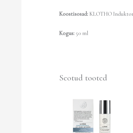
Koostisosad:
KLOTHO Induktor +
Kogus:
50 ml
Seotud tooted