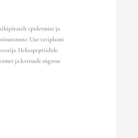
sihipäraselt epidermise ja
niisutatusse. Uue raviplaani
koorija. Heksapeptiidide
oimet ja kortsude sügavus