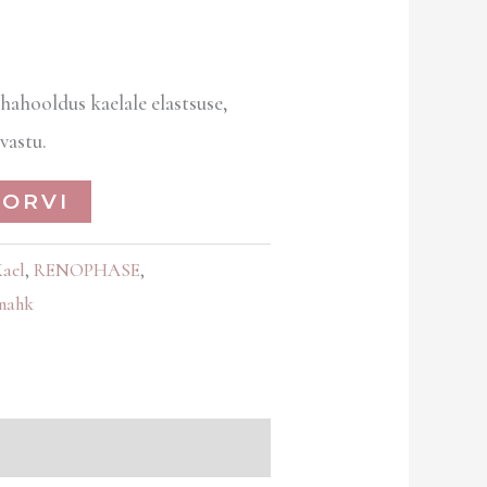
hahooldus kaelale elastsuse,
vastu.
KORVI
ael
,
RENOPHASE
,
nahk