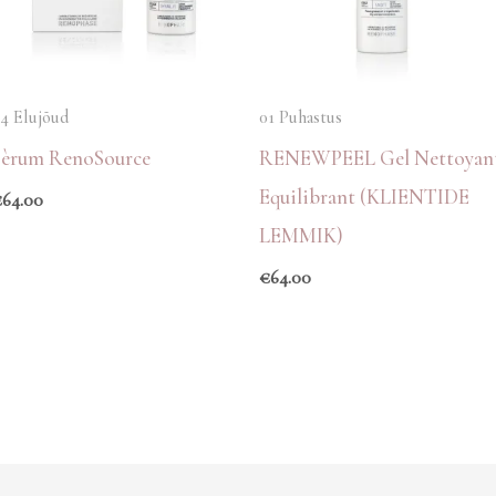
4 Elujõud
01 Puhastus
Sèrum RenoSource
RENEWPEEL Gel Nettoyan
Equilibrant (KLIENTIDE
€
64.00
LEMMIK)
€
64.00