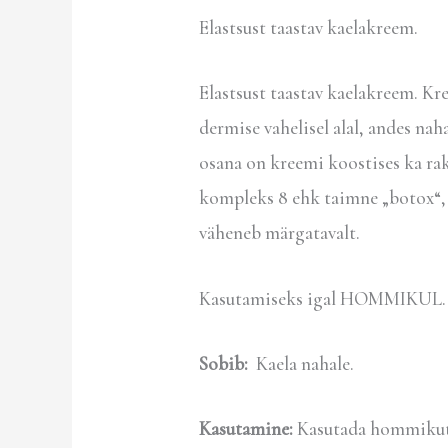
Elastsust taastav kaelakreem.
Elastsust taastav kaelakreem. Kr
dermise vahelisel alal, andes nah
osana on kreemi koostises ka r
kompleks 8 ehk taimne „botox“, 
väheneb märgatavalt.
Kasutamiseks igal HOMMIKUL.
Sobib:
Kaela nahale.
Kasutamine:
Kasutada hommikuti