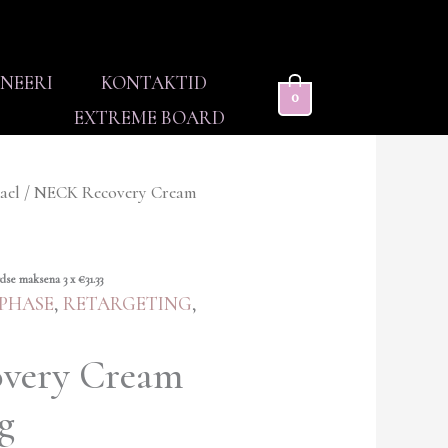
NEERI
KONTAKTID
0
EXTREME BOARD
ael
/ NECK Recovery Cream
rdse maksena 3 x
€
31.33
PHASE
,
RETARGETING
,
very Cream
g