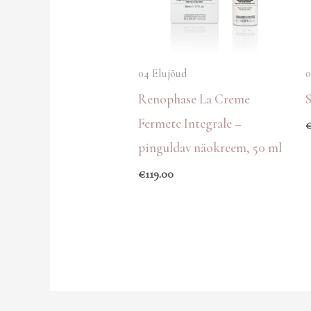
04 Elujõud
0
Renophase La Creme
Fermete Integrale –
pinguldav näokreem, 50 ml
€
119.00