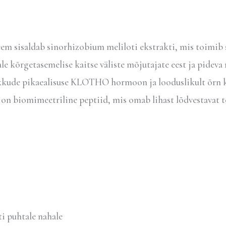
eem sisaldab sinorhizobium meliloti ekstrakti, mis toimib 
ale kõrgetasemelise kaitse väliste mõjutajate eest ja pideva 
akkude pikaealisuse KLOTHO hormoon ja looduslikult õrn 
on biomimeetriline peptiid, mis omab lihast lõdvestavat t
 puhtale nahale