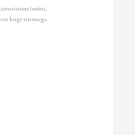
aitseriietust (mütsi,
eest kerge riietusega.