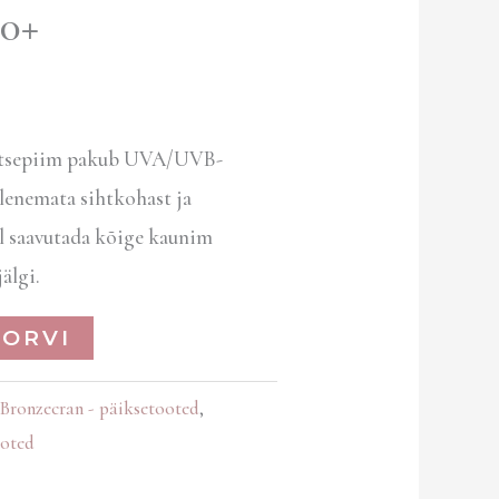
50+
aitsepiim pakub UVA/UVB-
olenemata sihtkohast ja
eil saavutada kõige kaunim
jälgi.
KORVI
Bronzecran - päiksetooted
,
ooted