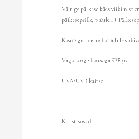
Vältige päikese käes viibimist er
päikeseprille, t-särki…). Päikesep
Kasutage oma nahatüübile sobiva
Väga kõrge kaitsega SPF 50+
UVA/UVB kaitse
Koostisosad: