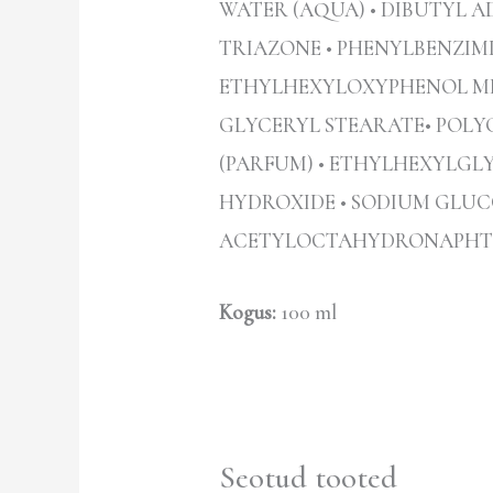
WATER (AQUA) • DIBUTYL 
TRIAZONE • PHENYLBENZIMID
ETHYLHEXYLOXYPHENOL MET
GLYCERYL STEARATE• POLY
(PARFUM) • ETHYLHEXYLGL
HYDROXIDE • SODIUM GLUCO
ACETYLOCTAHYDRONAPHTHALE
Kogus:
100 ml
Seotud tooted