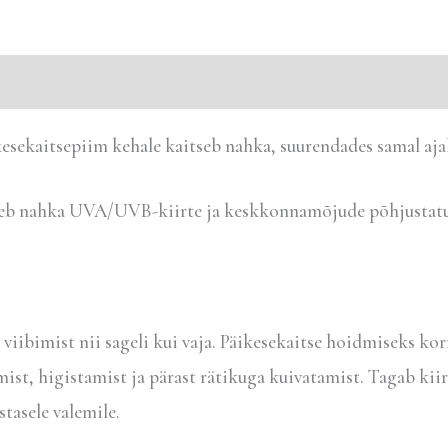
esekaitsepiim kehale kaitseb nahka, suurendades samal ajal
itseb nahka UVA/UVB-kiirte ja keskkonnamõjude põhjustatu
viibimist nii sageli kui vaja. Päikesekaitse hoidmiseks ko
mist, higistamist ja pärast rätikuga kuivatamist. Tagab kii
asele valemile.