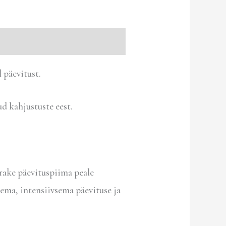
 päevitust.
d kahjustuste eest.
rrake päevituspiima peale
rema, intensiivsema päevituse ja