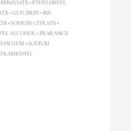
 BENZOATE • ETHYLHEXYL
 • GLYCERIN • BIS-
 • SODIUM CITRATE •
NZYL ALCOHOL • FRARANCE
THAN GUM • SODIUM
TETRAMETHYL