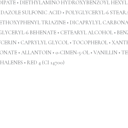
ADIPATE • DIETHYLAMINO HYDROXYBENZOYL HEXYL
AZOLE SULFONIC ACID • POLYGLYCERYL-6 STEARATE
HOXYPHENYL TRIAZINE • DICAPRYLYL CARBONATE
GLYCERYL-6 BEHENATE • CETEARYL ALCOHOL • BE
YCERIN • CAPRYLYL GLYCOL • TOCOPHEROL • XAN
NATE • ALLANTOIN • o-CIMEN-5-OL • VANILLIN • 
NES • RED 4 (CI 14700)