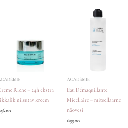
ACADÉMIE
ACADÉMIE
Creme Riche – 24h ekstra
Eau Démaquillante
rikkalik niisutav kreem
Micellaire – mitsellaarne
näovesi
€
56.00
€
33.00