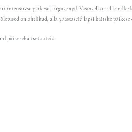
iti intensiivse päikesekiirguse ajal. Vastaselkorral kandke k
õletused on ohtlikud, alla 3 aastaseid lapsi kaitske päikese 
id päikesekaitsetooteid.