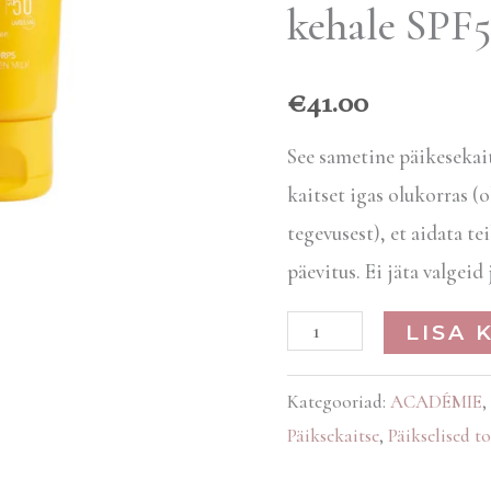
kehale SPF
kehale
SPF50+
€
41.00
kogus
See sametine päikesek
kaitset igas olukorras (
tegevusest), et aidata t
päevitus. Ei jäta valgeid 
LISA 
Kategooriad:
ACADÉMIE
,
Päiksekaitse
,
Päikselised t