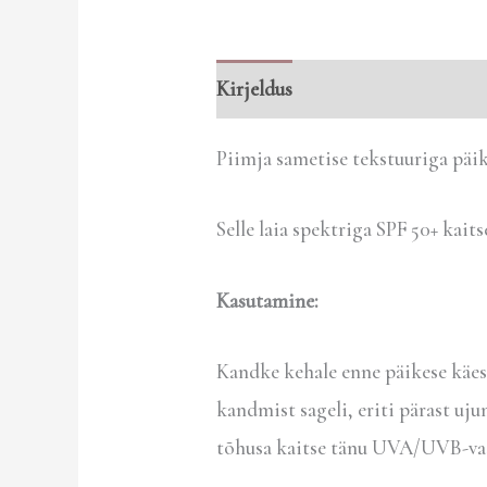
Kirjeldus
Arvustused (0)
Piimja sametise tekstuuriga päik
Selle laia spektriga SPF 50+ ka
Kasutamine:
Kandke kehale enne päikese käes 
kandmist sageli, eriti pärast uju
tõhusa kaitse tänu UVA/UVB-vast