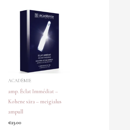
ACADÉMIE
amp. Éclat Immédiat –
Kohene sära – meigialus
ampull
€
23.00