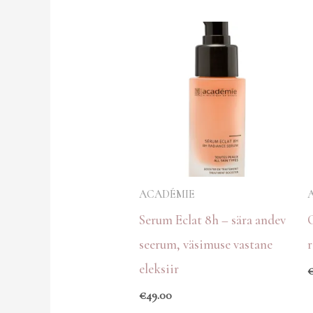
ACADÉMIE
Serum Eclat 8h – sära andev
seerum, väsimuse vastane
eleksiir
€
49.00